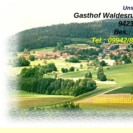
Uns
Gasthof Waldesru
9423
Bes.:
Tel.: 09942/
mail:gastho